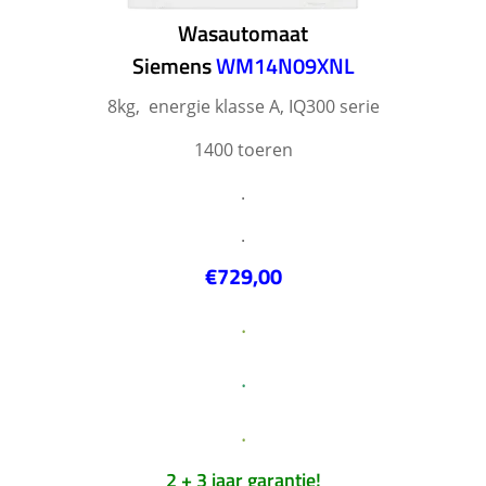
Wasautomaat
Siemens
WM14N09XNL
8kg, energie klasse A, IQ300 serie
1400 toeren
.
.
€729,00
.
.
.
2 + 3 jaar garantie!